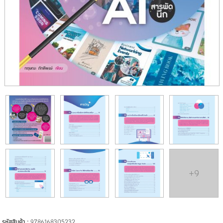
+9
รหัสสินค้า :
9786168305232