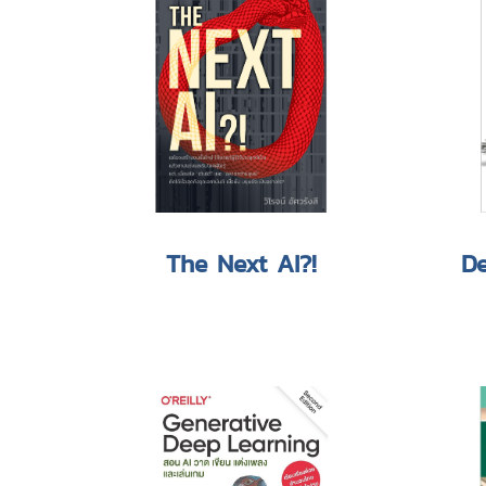
The Next AI?!
De