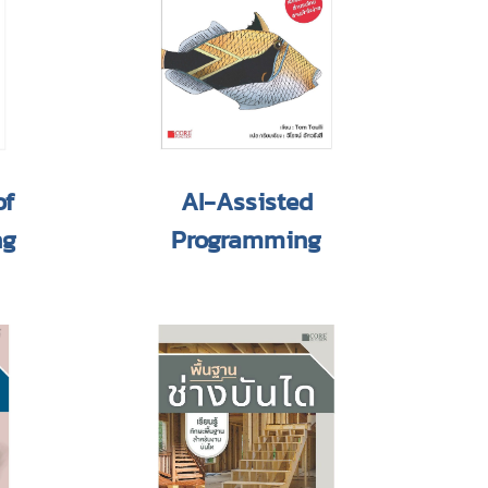
of
AI-Assisted
ng
Programming